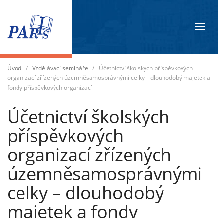
Přep
navig
Úvod
/
Vzdělávací semináře
/
Účetnictví školských příspěvkových
organizací zřízených územněsamosprávnými celky – dlouhodobý majetek a
fondy příspěvkových organizací
Účetnictví školských
příspěvkových
organizací zřízených
územněsamosprávnými
celky – dlouhodobý
majetek a fondy