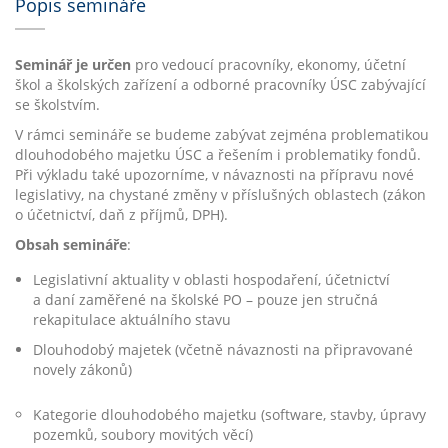
Popis semináře
Seminář je určen
pro vedoucí pracovníky, ekonomy, účetní
škol a školských zařízení a odborné pracovníky ÚSC zabývající
se školstvím.
V rámci semináře se budeme zabývat zejména problematikou
dlouhodobého majetku ÚSC a řešením i problematiky fondů.
Při výkladu také upozorníme, v návaznosti na přípravu nové
legislativy, na chystané změny v příslušných oblastech (zákon
o účetnictví, daň z příjmů, DPH).
Obsah semináře
:
Legislativní aktuality v oblasti hospodaření, účetnictví
a daní zaměřené na školské PO – pouze jen stručná
rekapitulace aktuálního stavu
Dlouhodobý majetek (včetně návaznosti na připravované
novely zákonů)
Kategorie dlouhodobého majetku (software, stavby, úpravy
pozemků, soubory movitých věcí)