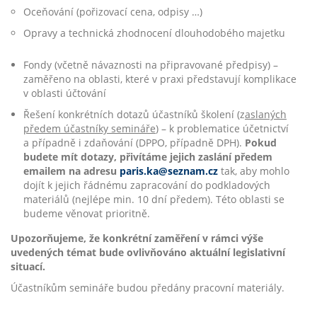
Oceňování (pořizovací cena, odpisy …)
Opravy a technická zhodnocení dlouhodobého majetku
Fondy (včetně návaznosti na připravované předpisy) –
zaměřeno na oblasti, které v praxi představují komplikace
v oblasti účtování
Řešení konkrétních dotazů účastníků školení (z
aslaných
předem účastníky semináře
) – k problematice účetnictví
a případně i zdaňování (DPPO, případně DPH).
Pokud
budete mít dotazy, přivítáme jejich zaslání předem
emailem na adresu
paris.ka@seznam.cz
tak, aby mohlo
dojít k jejich řádnému zapracování do podkladových
materiálů (nejlépe min. 10 dní předem). Této oblasti se
budeme věnovat prioritně.
Upozorňujeme, že konkrétní zaměření v rámci výše
uvedených témat bude ovlivňováno aktuální legislativní
situací.
Účastníkům semináře budou předány pracovní materiály.