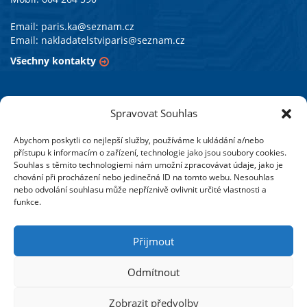
Email:
paris.ka@seznam.cz
Email:
nakladatelstviparis@seznam.cz
Všechny kontakty
PARIS vzdělávací agentura s.r.o.
Spravovat Souhlas
Abychom poskytli co nejlepší služby, používáme k ukládání a/nebo
Působíme v oblasti vzdělávacích aktivit již od roku 1990.
přístupu k informacím o zařízení, technologie jako jsou soubory cookies.
Pořádáme odborné semináře a připravujeme studijní
Souhlas s těmito technologiemi nám umožní zpracovávat údaje, jako je
programy zejména v Moravskoslezském kraji a také ve většině
chování při procházení nebo jedinečná ID na tomto webu. Nesouhlas
nebo odvolání souhlasu může nepříznivě ovlivnit určité vlastnosti a
krajských měst České republiky.
funkce.
Vydáváme odborné publikace se zaměřením na oblast
školství. Soustředíme se na legislativní změny,
Přijmout
pracovněprávní, ekonomickou a účetní problematiku škol
a školských zařízení.
Odmítnout
Více o nás
Zobrazit předvolby