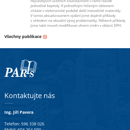
nejčastějších účetních souvztažností v rámci každé
jednotlivé kapitoly. K jednotlivým řešeným oblastem
získáte v elektronické podobě další metodické materiály.
V tomto aktualizovaném vydání jsme doplnili příklady
s ohledem na aktuální vývoj problematiky. Některé příklady
jsme také museli modifikovat vlivem změn v oblasti DPH.
Všechny publikace
Kontaktujte nás
Ing. Jiří Pavera
Telefon: 596 338 026
Mobil: 604 264 590