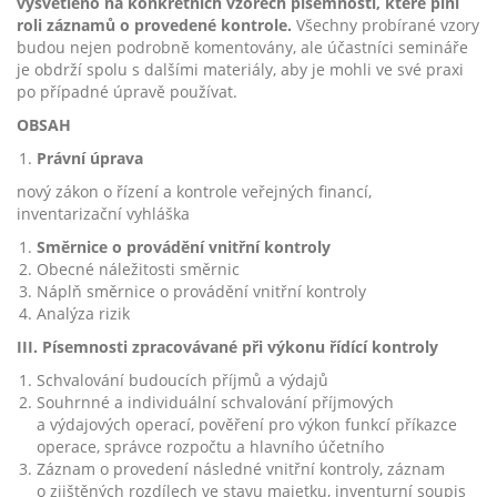
vysvětleno na konkrétních vzorech písemností, které plní
roli záznamů o provedené kontrole.
Všechny probírané vzory
budou nejen podrobně komentovány, ale účastníci semináře
je obdrží spolu s dalšími materiály, aby je mohli ve své praxi
po případné úpravě používat.
OBSAH
Právní úprava
nový zákon o řízení a kontrole veřejných financí,
inventarizační vyhláška
Směrnice o provádění vnitřní kontroly
Obecné náležitosti směrnic
Náplň směrnice o provádění vnitřní kontroly
Analýza rizik
III.
Písemnosti zpracovávané při výkonu řídící kontroly
Schvalování budoucích příjmů a výdajů
Souhrnné a individuální schvalování příjmových
a výdajových operací, pověření pro výkon funkcí příkazce
operace, správce rozpočtu a hlavního účetního
Záznam o provedení následné vnitřní kontroly, záznam
o zjištěných rozdílech ve stavu majetku, inventurní soupis