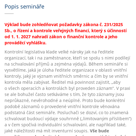
Popis semináře
Výklad bude zohledňovat požadavky zákona č. 231/2025
Sb., o řízení a kontrole veřejných financí, který s účinností
od 1. 1. 2027 nahradí zákon o finanční kontrole a jeho
prováděcí vyhlášku.
Kontrolní legislativa klade velké nároky jak na ředitele
organizací, tak i na zaměstnance, kteří se spolu s nimi podílejí
na schvalování příjmů a zejména výdajů. Během semináře si
vysvětlíme, jaká je úloha ředitele organizace v oblasti vnitřní
kontroly, jaký je význam vnitřních směrnic a čím by se vnitřní
kontrola měla zabývat. Ředitel má povinnost zajistit, „aby
o všech operacích a kontrolách byl proveden záznam“. V praxi
se ale bohužel často setkáváme s tím, že tyto záznamy jsou
neprůkazné, nevěrohodné a neúplné. Proto bude konkrétní
podobě záznamů o provedené vnitřní kontrole věnována
podstatná část semináře. Posluchači se dozví, co to znamená
schvalovat budoucí výdaje souhrnně („limitovaným příslibem“)
a v čem spočívá individuální schvalování, ale například také,
jaké náležitosti má mít inventurní soupis.
Vše bude