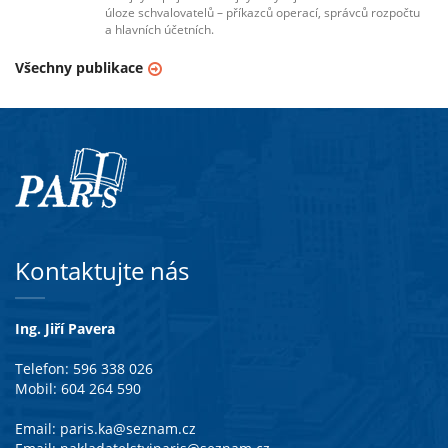
úloze schvalovatelů – příkazců operací, správců rozpočtu
a hlavních účetních.
Všechny publikace
Kontaktujte nás
Ing. Jiří Pavera
Telefon: 596 338 026
Mobil: 604 264 590
Email:
paris.ka@seznam.cz