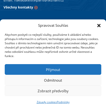
Email:
nakladatelstviparis@seznam.cz
Všechny kontakty
PARIS vzdělávací agentura s.r.o.
Spravovat Souhlas
Abychom poskytli co nejlepší služby, používáme k ukládání a/nebo
Působíme v oblasti vzdělávacích aktivit již od roku 1990.
přístupu k informacím o zařízení, technologie jako jsou soubory cookies.
Pořádáme odborné semináře a připravujeme studijní
Souhlas s těmito technologiemi nám umožní zpracovávat údaje, jako je
programy zejména v Moravskoslezském kraji a také ve většině
chování při procházení nebo jedinečná ID na tomto webu. Nesouhlas
nebo odvolání souhlasu může nepříznivě ovlivnit určité vlastnosti a
krajských měst České republiky.
funkce.
Vydáváme odborné publikace se zaměřením na oblast
školství. Soustředíme se na legislativní změny,
Přijmout
pracovněprávní, ekonomickou a účetní problematiku škol
a školských zařízení.
Odmítnout
Více o nás
Zobrazit předvolby
© PARIS vzdělávací agentura s.r.o.
Zásady cookies
Podmínky