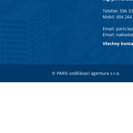
Telefon: 596 3
Mobil: 604 264
Email:
paris.k
Email:
naklada
Všechny konta
© PARIS vzdělávací agentura s.r.o.