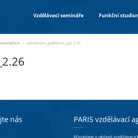
Vzdělávací semináře
Funkční studi
 komentářem
/
aktualizace_publikace_zpp_2.26
_2.26
jte nás
PARIS vzdělávací ag
Působíme v oblasti vzdělávacích