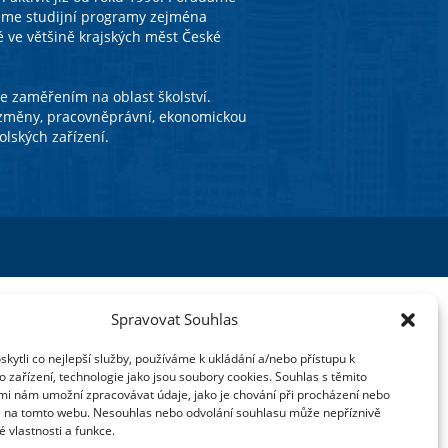
eme studijní programy zejména
é ve většině krajských měst České
 zaměřením na oblast školství.
í změny, pracovněprávní, ekonomickou
olských zařízení.
Spravovat Souhlas
ytli co nejlepší služby, používáme k ukládání a/nebo přístupu k
 zařízení, technologie jako jsou soubory cookies. Souhlas s těmito
mi nám umožní zpracovávat údaje, jako je chování při procházení nebo
D na tomto webu. Nesouhlas nebo odvolání souhlasu může nepříznivě
té vlastnosti a funkce.