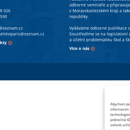
odborné semináře a připravuj
38 026
v Moravskoslezském kraji a tak
 590
republiky.
a@seznam.cz
Vydáváme odborné publikace se
telstviparis@seznam.cz
Soustředíme se na legislativn
a účetní problematiku škol a šk
kty
Více o nás
Abychom posk
informacím o
technologie
jedinečná I
ovlivnit urči