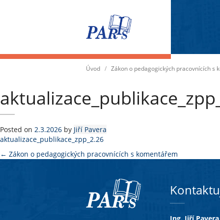
Přepnout
navigaci
Úvod
/
Zákon o pedagogických pracovnících s
aktualizace_publikace_zpp
Posted on
2.3.2026
by
Jiří Pavera
aktualizace_publikace_zpp_2.26
Post
←
Zákon o pedagogických pracovnících s komentářem
navigation
Kontaktu
Ing. Jiří Pavera