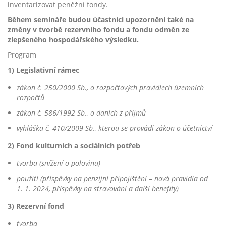
inventarizovat peněžní fondy.
Během semináře budou účastníci upozorněni také na
změny v tvorbě rezervního fondu a fondu odměn ze
zlepšeného hospodářského výsledku.
Program
1) Legislativní rámec
zákon č. 250/2000 Sb., o rozpočtových pravidlech územních
rozpočtů
zákon
č. 586/1992 Sb., o daních z příjmů
vyhláška č. 410/2009 Sb., kterou se provádí zákon o účetnictví
2) Fond kulturních a sociálních potřeb
tvorba (snížení o polovinu)
použití (
p
říspěvky na penzijní připojištění – nová pravidla od
1. 1. 2024, příspěvky na stravování a další benefity)
3) Rezervní fond
tvorba