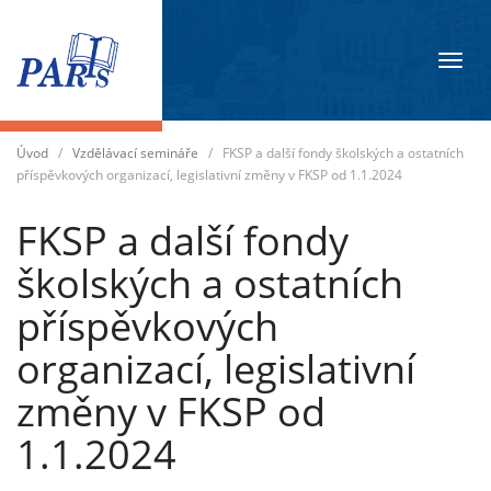
Přep
navig
Úvod
/
Vzdělávací semináře
/
FKSP a další fondy školských a ostatních
příspěvkových organizací, legislativní změny v FKSP od 1.1.2024
FKSP a další fondy
školských a ostatních
příspěvkových
organizací, legislativní
změny v FKSP od
1.1.2024