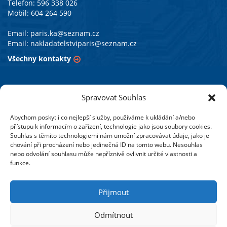
Telefon: 596 338 026
Mobil: 604 264 590
Email:
paris.ka@seznam.cz
Email:
nakladatelstviparis@seznam.cz
Všechny kontakty
PARIS vzdělávací agentura s.r.o.
Spravovat Souhlas
Abychom poskytli co nejlepší služby, používáme k ukládání a/nebo
Působíme v oblasti vzdělávacích aktivit již od roku 1990.
přístupu k informacím o zařízení, technologie jako jsou soubory cookies.
Pořádáme odborné semináře a připravujeme studijní
Souhlas s těmito technologiemi nám umožní zpracovávat údaje, jako je
programy zejména v Moravskoslezském kraji a také ve většině
chování při procházení nebo jedinečná ID na tomto webu. Nesouhlas
nebo odvolání souhlasu může nepříznivě ovlivnit určité vlastnosti a
krajských měst České republiky.
funkce.
Vydáváme odborné publikace se zaměřením na oblast
školství. Soustředíme se na legislativní změny,
Přijmout
pracovněprávní, ekonomickou a účetní problematiku škol
a školských zařízení.
Odmítnout
Více o nás