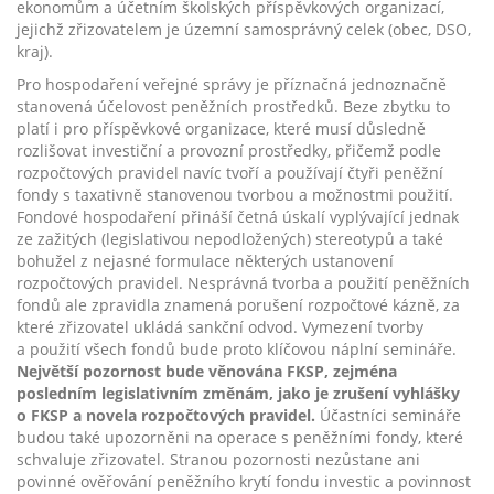
ekonomům a účetním školských příspěvkových organizací,
jejichž zřizovatelem je územní samosprávný celek (obec, DSO,
kraj).
Pro hospodaření veřejné správy je příznačná jednoznačně
stanovená účelovost peněžních prostředků. Beze zbytku to
platí i pro příspěvkové organizace, které musí důsledně
rozlišovat investiční a provozní prostředky, přičemž podle
rozpočtových pravidel navíc tvoří a používají čtyři peněžní
fondy s taxativně stanovenou tvorbou a možnostmi použití.
Fondové hospodaření přináší četná úskalí vyplývající jednak
ze zažitých (legislativou nepodložených) stereotypů a také
bohužel z nejasné formulace některých ustanovení
rozpočtových pravidel. Nesprávná tvorba a použití peněžních
fondů ale zpravidla znamená porušení rozpočtové kázně, za
které zřizovatel ukládá sankční odvod. Vymezení tvorby
a použití všech fondů bude proto klíčovou náplní semináře.
Největší pozornost bude věnována FKSP, zejména
posledním legislativním změnám, jako je zrušení vyhlášky
o FKSP a novela rozpočtových pravidel.
Účastníci semináře
budou také upozorněni na operace s peněžními fondy, které
schvaluje zřizovatel. Stranou pozornosti nezůstane ani
povinné ověřování peněžního krytí fondu investic a povinnost