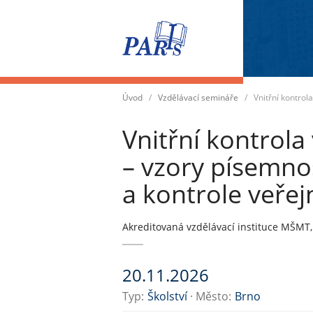
Přepnout
navigaci
Úvod
/
Vzdělávací semináře
/
Vnitřní kontrol
Vnitřní kontrola
– vzory písemnos
a kontrole veřej
Akreditovaná vzdělávací instituce MŠMT
20.11.2026
Typ:
Školství
· Město:
Brno