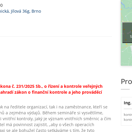
00
ická, Jílová 36g, Brno
s
Pro
na č. 231/2025 Sb., o řízení a kontrole veřejných
 nahradí zákon o finanční kontrole a jeho prováděcí
Ing
ak na ředitele organizací, tak i na zaměstnance, kteří se
íjmů a zejména výdajů. Během semináře si vysvětlíme,
kontr
i vnitřní kontroly, jaký je význam vnitřních směrnic a čím
kont
tel má povinnost zajistit, „aby o všech operacích
xi se ale bohužel často setkáváme s tím, že tyto