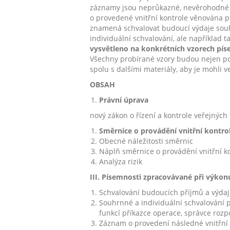
záznamy jsou neprůkazné, nevěrohodné 
o provedené vnitřní kontrole věnována po
znamená schvalovat budoucí výdaje souh
individuální schvalování, ale například t
vysvětleno na konkrétních vzorech píse
Všechny probírané vzory budou nejen po
spolu s dalšími materiály, aby je mohli 
OBSAH
Právní úprava
nový zákon o řízení a kontrole veřejných 
Směrnice o provádění vnitřní kontro
Obecné náležitosti směrnic
Náplň směrnice o provádění vnitřní k
Analýza rizik
III.
Písemnosti zpracovávané při výkonu 
Schvalování budoucích příjmů a výda
Souhrnné a individuální schvalování 
funkcí příkazce operace, správce rozp
Záznam o provedení následné vnitřní k