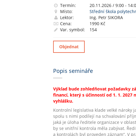
Termín:
20.11.2026 / 9:00 - 14:
Místo:
Střední škola polytechn
Lektor:
Ing. Petr SIKORA
Cena:
1990 Kč
Var. symbol:
154
Objednat
Popis semináře
Výklad bude zohledňovat požadavky záko
financí, který s účinností od 1. 1. 2027
vyhlášku.
Kontrolní legislativa klade velké nároky j
spolu s nimi podílejí na schvalování př
jaká je úloha ředitele organizace v oblast
by se vnitřní kontrola měla zabývat. Ředi
a kontrolách byl proveden záznam“. V pra