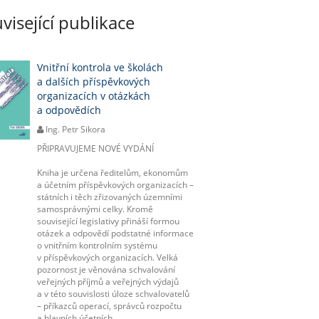
visející publikace
Vnitřní kontrola ve školách
a dalších příspěvkových
organizacích v otázkách
a odpovědích
Ing. Petr Sikora
PŘIPRAVUJEME NOVÉ VYDÁNÍ
Kniha je určena ředitelům, ekonomům
a účetním příspěvkových organizacích –
státních i těch zřizovaných územními
samosprávnými celky. Kromě
související legislativy přináší formou
otázek a odpovědí podstatné informace
o vnitřním kontrolním systému
v příspěvkových organizacích. Velká
pozornost je věnována schvalování
veřejných příjmů a veřejných výdajů
a v této souvislosti úloze schvalovatelů
– příkazců operací, správců rozpočtu
a hlavních účetních.