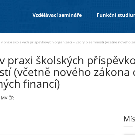
Vzdělávací semináře
Funkční studi
a v praxi školských příspěvkových organizací – vzory písemností (včetně nového zá
 v praxi školských příspěvk
tí (včetně nového zákona o
ných financí)
, MV ČR
Mís