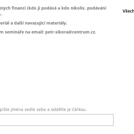
jných financí (kdo ji podává a kdo nikoliv, podávání
Všech
.
iál a další navazující materiály.
m semináře na email: petr-sikora@centrum.cz.
pište jména vedle sebe a oddělte je čárkou.