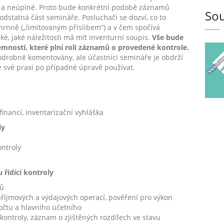
a neúplné. Proto bude konkrétní podobě záznamů
Sou
dstatná část semináře. Posluchači se dozví, co to
rnně („limitovaným příslibem“) a v čem spočívá
aké, jaké náležitosti má mít inventurní soupis.
Vše bude
mností, které plní roli záznamů o provedené kontrole.
drobně komentovány, ale účastníci semináře je obdrží
ve své praxi po případné úpravě používat.
financí, inventarizační vyhláška
ly
ontroly
řídící kontroly
jů
příjmových a výdajových operací, pověření pro výkon
očtu a hlavního účetního
ontroly, záznam o zjištěných rozdílech ve stavu