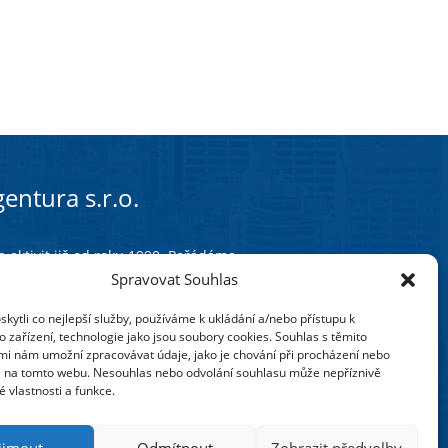
entura s.r.o.
 aktivit již od roku 1990. Pořádáme
eme studijní programy zejména
Spravovat Souhlas
é ve většině krajských měst České
ytli co nejlepší služby, používáme k ukládání a/nebo přístupu k
 zařízení, technologie jako jsou soubory cookies. Souhlas s těmito
 zaměřením na oblast školství.
mi nám umožní zpracovávat údaje, jako je chování při procházení nebo
D na tomto webu. Nesouhlas nebo odvolání souhlasu může nepříznivě
í změny, pracovněprávní, ekonomickou
té vlastnosti a funkce.
olských zařízení.
ijmout
Odmítnout
Zobrazit předvolby