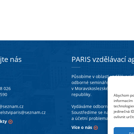
jte nás
PARIS vzdělávací ag
Působíme v oblasti vzdělávacích
odborné semináře a připravuj
38 026
v Moravskoslezském kraji a tak
 590
republiky.
Abychom posk
informacím o
a@seznam.cz
Vydáváme odborné publikace se
technologie
jedinečná I
telstviparis@seznam.cz
Soustředíme se na legislativn
ovlivnit urči
a účetní problematiku škol a šk
kty
Více o nás
Př