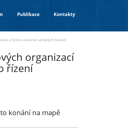
um
Publikace
Kontakty
kona o řízení a kontrole veřejných financí)
ových organizací
 řízení
to konání na mapě