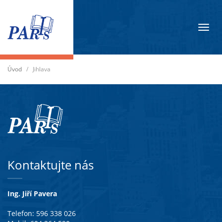
Přep
navig
Úvod
/
Jihlava
Kontaktujte nás
Ing. Jiří Pavera
Telefon: 596 338 026