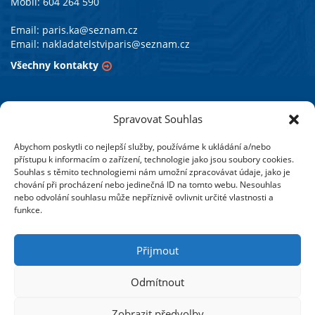
Mobil: 604 264 590
Email:
paris.ka@seznam.cz
Email:
nakladatelstviparis@seznam.cz
Všechny kontakty
PARIS vzdělávací agentura s.r.o.
Spravovat Souhlas
Abychom poskytli co nejlepší služby, používáme k ukládání a/nebo
Působíme v oblasti vzdělávacích aktivit již od roku 1990.
přístupu k informacím o zařízení, technologie jako jsou soubory cookies.
Pořádáme odborné semináře a připravujeme studijní
Souhlas s těmito technologiemi nám umožní zpracovávat údaje, jako je
programy zejména v Moravskoslezském kraji a také ve většině
chování při procházení nebo jedinečná ID na tomto webu. Nesouhlas
nebo odvolání souhlasu může nepříznivě ovlivnit určité vlastnosti a
krajských měst České republiky.
funkce.
Vydáváme odborné publikace se zaměřením na oblast
školství. Soustředíme se na legislativní změny,
Přijmout
pracovněprávní, ekonomickou a účetní problematiku škol
a školských zařízení.
Odmítnout
Více o nás
Zobrazit předvolby