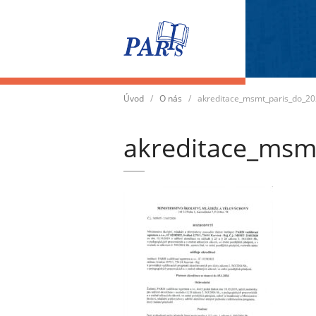
Přepnout
navigaci
Úvod
/
O nás
/
akreditace_msmt_paris_do_2
akreditace_msm