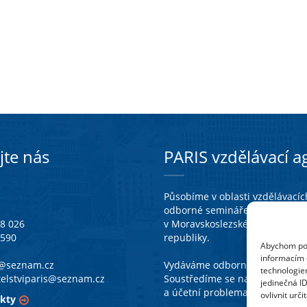
jte nás
PARIS vzdělávací ag
Působíme v oblasti vzdělávacích
odborné semináře a připravuj
38 026
v Moravskoslezském kraji a tak
 590
republiky.
Abychom posk
informacím o
a@seznam.cz
Vydáváme odborné publikace se
technologie
telstviparis@seznam.cz
Soustředíme se na legislativn
jedinečná I
a účetní problematiku škol a šk
ovlivnit urči
kty