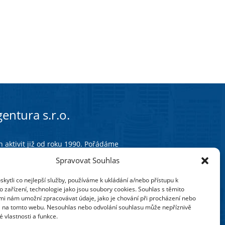
entura s.r.o.
 aktivit již od roku 1990. Pořádáme
eme studijní programy zejména
Spravovat Souhlas
é ve většině krajských měst České
ytli co nejlepší služby, používáme k ukládání a/nebo přístupu k
 zařízení, technologie jako jsou soubory cookies. Souhlas s těmito
 zaměřením na oblast školství.
mi nám umožní zpracovávat údaje, jako je chování při procházení nebo
í změny, pracovněprávní, ekonomickou
D na tomto webu. Nesouhlas nebo odvolání souhlasu může nepříznivě
olských zařízení.
té vlastnosti a funkce.