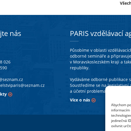
Všec
jte nás
PARIS vzdělávací ag
Působíme v oblasti vzdělávacích
odborné semináře a připravuj
38 026
v Moravskoslezském kraji a tak
 590
republiky.
a@seznam.cz
Vydáváme odborné publikace se
telstviparis@seznam.cz
Soustředíme se na legislativn
a účetní problematiku škol a šk
kty
Více o nás
Abychom posk
informacím o
technologie
jedinečná I
ovlivnit urči