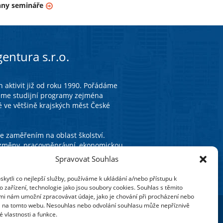
hny semináře
entura s.r.o.
 aktivit již od roku 1990. Pořádáme
eme studijní programy zejména
é ve většině krajských měst České
 zaměřením na oblast školství.
í změny, pracovněprávní, ekonomickou
olských zařízení.
Spravovat Souhlas
ytli co nejlepší služby, používáme k ukládání a/nebo přístupu k
 zařízení, technologie jako jsou soubory cookies. Souhlas s těmito
mi nám umožní zpracovávat údaje, jako je chování při procházení nebo
D na tomto webu. Nesouhlas nebo odvolání souhlasu může nepříznivě
té vlastnosti a funkce.