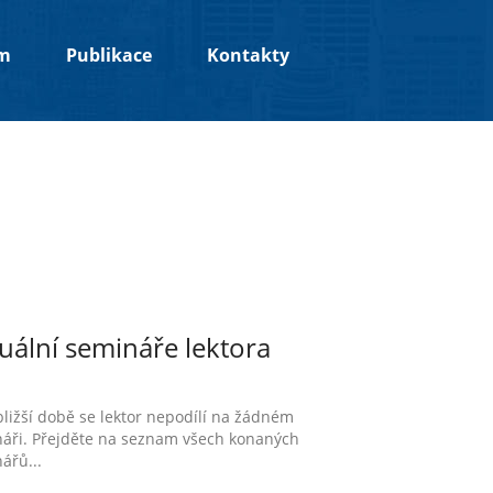
um
Publikace
Kontakty
uální semináře lektora
bližší době se lektor nepodílí na žádném
áři. Přejděte na seznam všech konaných
ářů...