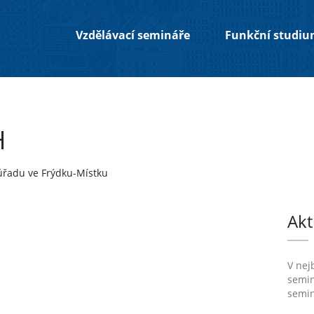
Vzdělávací semináře
Funkční studi
H
úřadu ve Frýdku-Místku
Akt
V nej
semin
semin